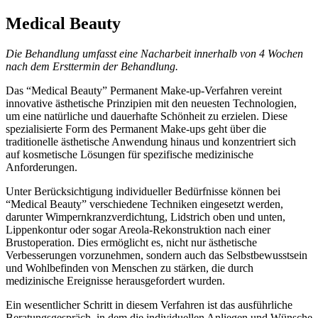
Zum
Medical Beauty
Inhalt
springen
Die Behandlung umfasst eine Nacharbeit innerhalb von 4 Wochen
nach dem Ersttermin der Behandlung.
Das “Medical Beauty” Permanent Make-up-Verfahren vereint
innovative ästhetische Prinzipien mit den neuesten Technologien,
um eine natürliche und dauerhafte Schönheit zu erzielen. Diese
spezialisierte Form des Permanent Make-ups geht über die
traditionelle ästhetische Anwendung hinaus und konzentriert sich
auf kosmetische Lösungen für spezifische medizinische
Anforderungen.
Unter Berücksichtigung individueller Bedürfnisse können bei
“Medical Beauty” verschiedene Techniken eingesetzt werden,
darunter Wimpernkranzverdichtung, Lidstrich oben und unten,
Lippenkontur oder sogar Areola-Rekonstruktion nach einer
Brustoperation. Dies ermöglicht es, nicht nur ästhetische
Verbesserungen vorzunehmen, sondern auch das Selbstbewusstsein
und Wohlbefinden von Menschen zu stärken, die durch
medizinische Ereignisse herausgefordert wurden.
Ein wesentlicher Schritt in diesem Verfahren ist das ausführliche
Beratungsgespräch, in dem die individuellen Anliegen und Wünsche