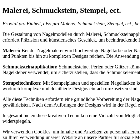
Zum
Malerei, Schmuckstein, Stempel, ect.
Inhalt
springen
Es wird pro Einheit, also pro Malerei, Schmuckstein, Stempel, ect., be
Die Gestaltung von Nagelmodellen durch Malerei, Schmucksteinapplika
erfordert Präzision und künstlerisches Geschick, um beeindruckende 
Malerei:
Bei der Nagelmalerei wird hochwertige Nagelfarbe oder Nag
und Punkten bis hin zu komplexen Designs reichen. Die Anwendung erf
Schmucksteinapplikation:
Schmucksteine, Perlen oder Glitzer könne
Nagelkleber verwendet, um sicherzustellen, dass die Schmuckelemente f
Stempeltechniken:
Mit Stempelplatten und speziellen Nagellacken k
wodurch komplexe und detaillierte Designs einfach umzusetzen sind. 
Alle diese Techniken erfordern eine gründliche Vorbereitung der Na
gewährleisten. Nach dem Aufbringen der Designs wird in der Regel e
Insgesamt bieten diese kreativen Techniken eine Vielzahl von Möglich
widerspiegeln.
Wir verwenden Cookies, um Inhalte und Anzeigen zu personalisieren,
zu Ihrer Verwendung unserer Website an unsere Partner für soziale 