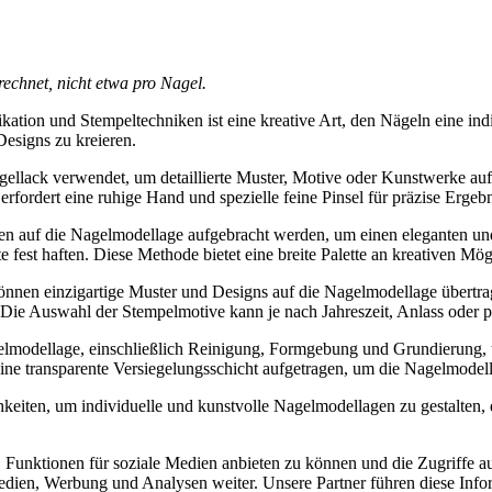
rechnet, nicht etwa pro Nagel.
tion und Stempeltechniken ist eine kreative Art, den Nägeln eine ind
Designs zu kreieren.
ellack verwendet, um detaillierte Muster, Motive oder Kunstwerke auf
ordert eine ruhige Hand und spezielle feine Pinsel für präzise Ergebn
n auf die Nagelmodellage aufgebracht werden, um einen eleganten und f
est haften. Diese Methode bietet eine breite Palette an kreativen Mögl
önnen einzigartige Muster und Designs auf die Nagelmodellage übertra
Die Auswahl der Stempelmotive kann je nach Jahreszeit, Anlass oder pe
gelmodellage, einschließlich Reinigung, Formgebung und Grundierung, 
ine transparente Versiegelungsschicht aufgetragen, um die Nagelmodel
keiten, um individuelle und kunstvolle Nagelmodellagen zu gestalten, 
 Funktionen für soziale Medien anbieten zu können und die Zugriffe a
Medien, Werbung und Analysen weiter. Unsere Partner führen diese Inf